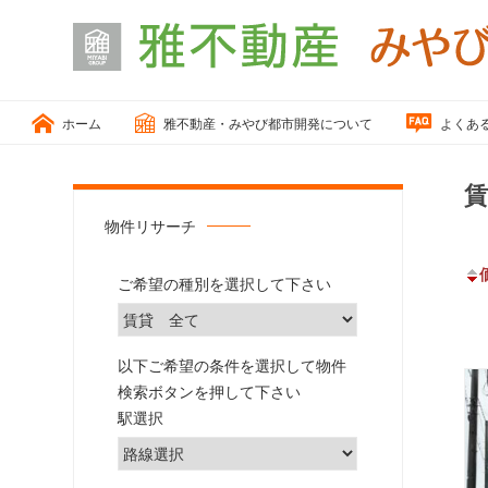
小
松
ホーム
雅不動産・みやび都市開発について
よくあ
市、
能
美
賃
市
物件リサーチ
の
「戸
ご希望の種別を選択して下さい
建
住
宅、
以下ご希望の条件を選択して物件
住
検索ボタンを押して下さい
宅
駅選択
用
地、
売