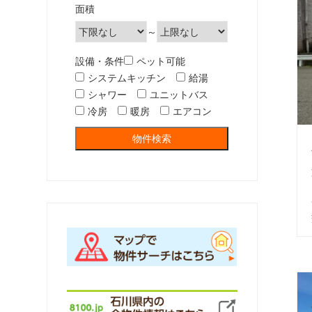
面積
～
設備・条件
ペット可能
システムキッチン
給湯
シャワー
ユニットバス
冷房
暖房
エアコン