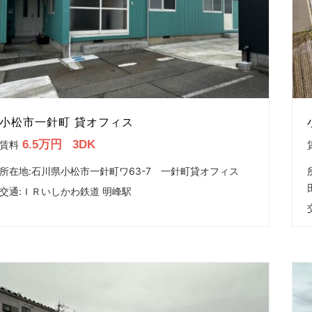
小松市一針町 貸オフィス
6.5万円
3DK
賃料
所在地:石川県小松市一針町ワ63-7 一針町貸オフィス
交通:
ＩＲいしかわ鉄道 明峰駅