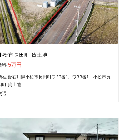
小松市長田町 貸土地
5万円
賃料
所在地:石川県小松市長田町ワ32番1、ワ33番1 小松市長
田町 貸土地
交通: