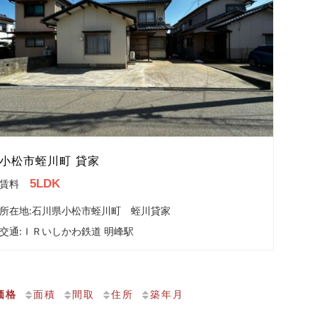
小松市蛭川町 貸家
5LDK
賃料
所在地:石川県小松市蛭川町 蛭川貸家
交通:
ＩＲいしかわ鉄道 明峰駅
価格
面積
間取
住所
築年月