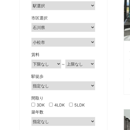
土
地」
の
市区選択
こ
と
な
ら
雅
賃料
不
～
動
産・
駅徒歩
み
や
び
間取り
都
3DK
4LDK
5LDK
市
築年数
開
発