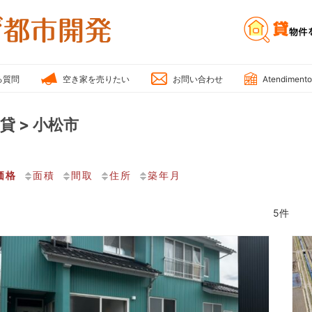
雅
不
動
産・
る質問
空き家を売りたい
お問い合わせ
Atendimento
み
や
貸 > 小松市
び
都
市
価格
面積
間取
住所
築年月
開
発
5件