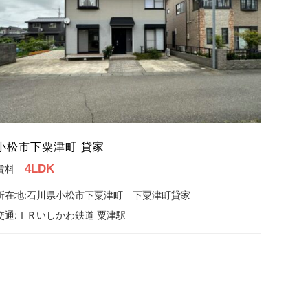
小松市下粟津町 貸家
4LDK
賃料
所在地:石川県小松市下粟津町 下粟津町貸家
交通:
ＩＲいしかわ鉄道 粟津駅