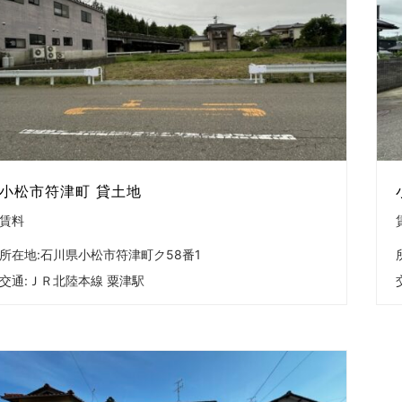
小松市符津町 貸土地
賃料
所在地:石川県小松市符津町ク58番1
交通:
ＪＲ北陸本線 粟津駅