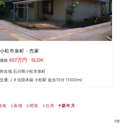
小松市泉町・売家
657万円
5LDK
価格
所在地:石川県小松市泉町
交通:
ＪＲ北陸本線 小松駅 徒歩15分 (1000m)
価格
面積
間取
住所
築年月
1件