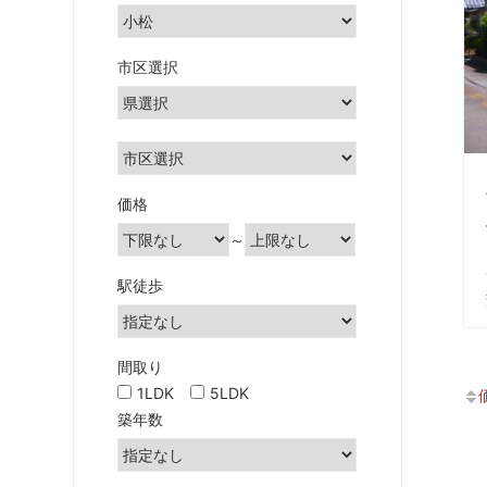
土
地」
の
市区選択
こ
と
な
ら
雅
価格
不
～
動
産・
駅徒歩
み
や
び
間取り
都
1LDK
5LDK
市
築年数
開
発