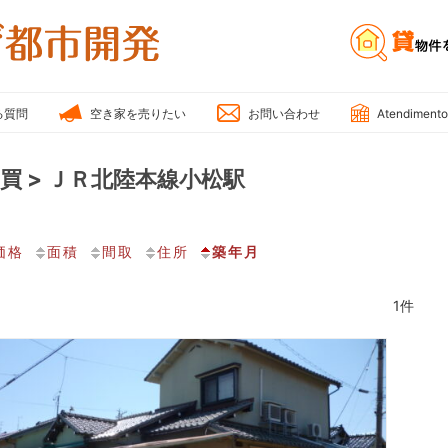
雅
不
動
産・
る質問
空き家を売りたい
お問い合わせ
Atendimento
み
や
買 > ＪＲ北陸本線小松駅
び
都
市
価格
面積
間取
住所
築年月
開
発
1件