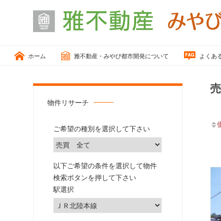
小
松
ホーム
雅不動産・みやび都市開発について
よくあ
市、
能
美
売
市
物件リサーチ
の
「戸
ご希望の種別を選択して下さい
建
住
宅、
以下ご希望の条件を選択して物件
住
検索ボタンを押して下さい
宅
駅選択
用
地、
売