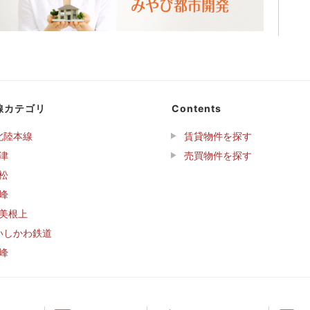
線カテゴリ
Contents
北陸本線
賃貸物件を探す
津
売買物件を探す
松
峰
美根上
いしかわ鉄道
峰