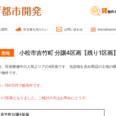
雅
不
動
産・
る質問
空き家を売りたい
お問い合わせ
Atendimento
み
や
び
小松市吉竹町 分譲4区画【残り1区画
売地
都
市
開
在、区画整備中の人気エリアの4区画です。当該地を含め周辺の土地の
発
メ物件です。
70～790万円で販売中です。
残り1区画となりました。ご検討の方はお早めにどうぞ。