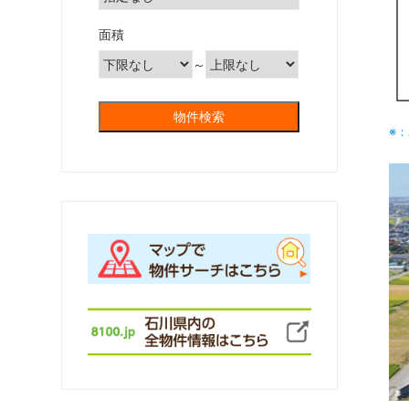
面積
～
※