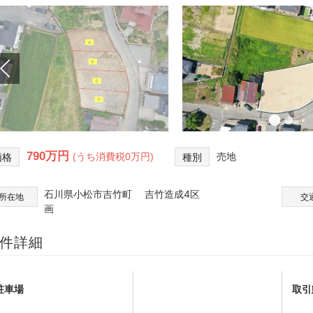
790万円
売地
価格
(うち消費税0万円)
種別
石川県小松市吉竹町 吉竹造成4区
所在地
交
画
件詳細
駐車場
取引