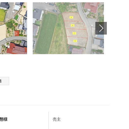
通
態様
売主