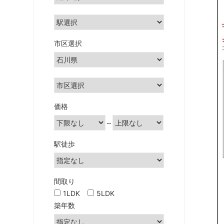
土
地」
の
こ
市区選択
と
な
ら
雅
不
価格
動
～
産・
み
駅徒歩
や
び
都
間取り
市
1LDK
5LDK
開
築年数
発