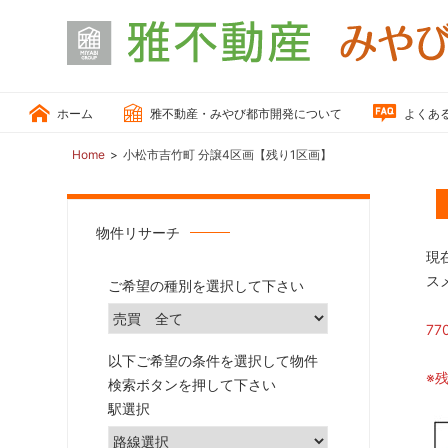
小
松
ホーム
雅不動産・みやび都市開発について
よくあ
市、
能
Home
小松市吉竹町 分譲4区画【残り1区画】
美
市
の
物件リサーチ
「戸
現
建
ス
ご希望の種別を選択して下さい
住
宅、
7
住
以下ご希望の条件を選択して物件
宅
※
検索ボタンを押して下さい
用
駅選択
地、
売