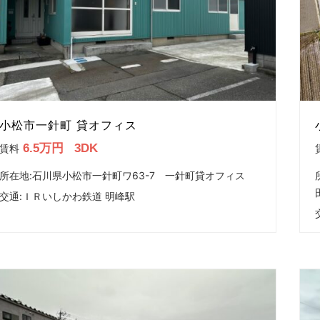
小松市一針町 貸オフィス
6.5万円
3DK
賃料
所在地:石川県小松市一針町ワ63-7 一針町貸オフィス
交通:
ＩＲいしかわ鉄道 明峰駅