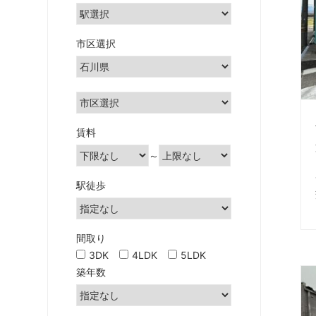
土
地」
の
市区選択
こ
と
な
ら
雅
賃料
不
～
動
産・
駅徒歩
み
や
び
間取り
都
3DK
4LDK
5LDK
市
築年数
開
発