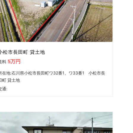
小松市長田町 貸土地
5万円
賃料
所在地:石川県小松市長田町ワ32番1、ワ33番1 小松市長
田町 貸土地
交通: