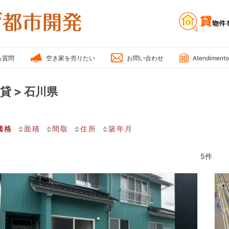
雅
不
動
産・
る質問
空き家を売りたい
お問い合わせ
Atendimento
み
や
貸 > 石川県
び
都
市
価格
面積
間取
住所
築年月
開
発
5件