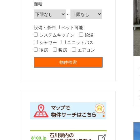
面積
～
設備・条件
ペット可能
システムキッチン
給湯
シャワー
ユニットバス
冷房
暖房
エアコン