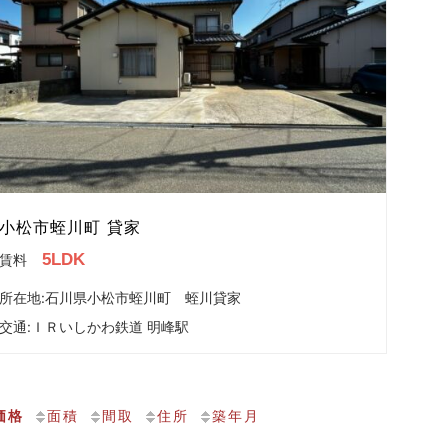
小松市蛭川町 貸家
5LDK
賃料
所在地:石川県小松市蛭川町 蛭川貸家
交通:
ＩＲいしかわ鉄道 明峰駅
価格
面積
間取
住所
築年月