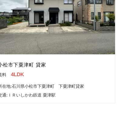
小松市下粟津町 貸家
4LDK
賃料
所在地:石川県小松市下粟津町 下粟津町貸家
交通:
ＩＲいしかわ鉄道 粟津駅