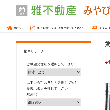
小
松
ホーム
雅不動産・みやび都市開発について
よくあ
市、
能
美
賃
市
物件リサーチ
の
「戸
ご希望の種別を選択して下さい
建
住
宅、
以下ご希望の条件を選択して物件
住
検索ボタンを押して下さい
宅
駅選択
用
地、
売