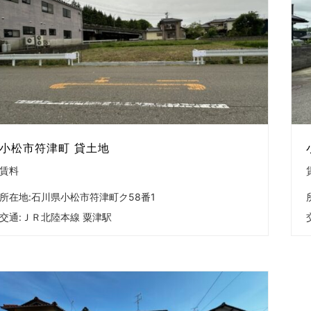
小松市符津町 貸土地
賃料
所在地:石川県小松市符津町ク58番1
交通:
ＪＲ北陸本線 粟津駅