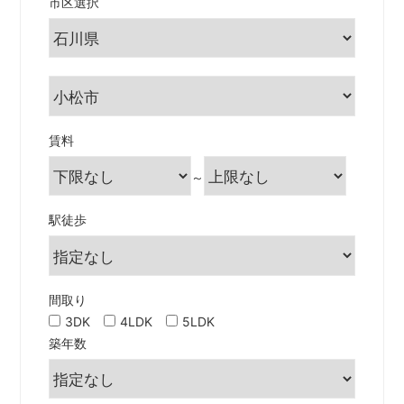
市区選択
賃料
～
駅徒歩
間取り
3DK
4LDK
5LDK
築年数