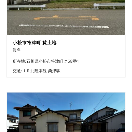
小松市符津町 貸土地
賃料
所在地:石川県小松市符津町ク58番1
交通:
ＪＲ北陸本線 粟津駅