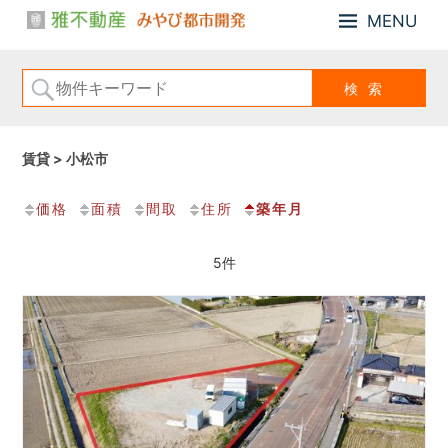
MENU
小
雅
松
不
市、
動
能
産・
美
み
市
賃貸 > 小松市
や
の
び
「戸
価格
面積
間取
住所
築年月
建
都
住
市
宅、
開
5件
住
発
宅
用
地、
売
土
地」
の
こ