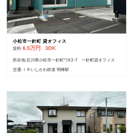
小松市一針町 貸オフィス
6.5万円
3DK
賃料
所在地:石川県小松市一針町ワ63-7 一針町貸オフィス
交通:
ＩＲいしかわ鉄道 明峰駅