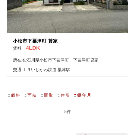
小松市下粟津町 貸家
4LDK
賃料
所在地:石川県小松市下粟津町 下粟津町貸家
交通:
ＩＲいしかわ鉄道 粟津駅
価格
面積
間取
住所
築年月
5件