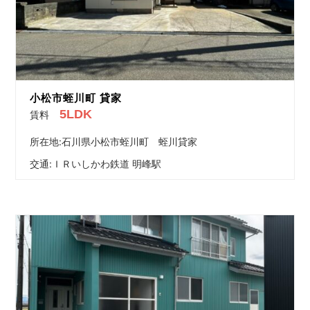
小松市蛭川町 貸家
5LDK
賃料
所在地:石川県小松市蛭川町 蛭川貸家
交通:
ＩＲいしかわ鉄道 明峰駅