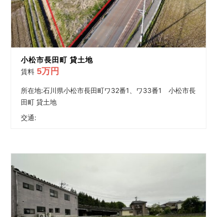
と
な
ら
雅
不
動
小松市長田町 貸土地
産・
5万円
賃料
み
や
所在地:石川県小松市長田町ワ32番1、ワ33番1 小松市長
び
田町 貸土地
都
交通:
市
開
発