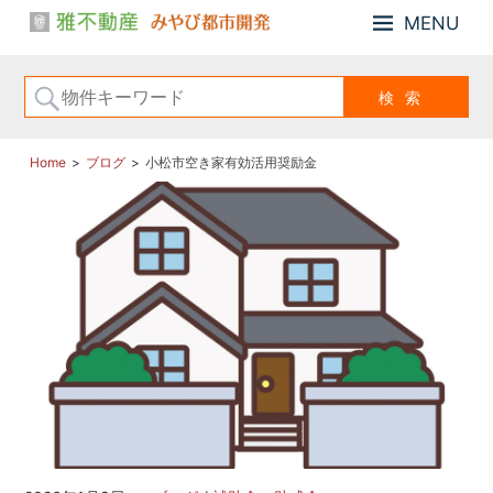
MENU
小
雅
松
不
市、
動
能
産・
美
み
市
Home
ブログ
小松市空き家有効活用奨励金
や
の
び
「戸
建
都
住
市
宅、
開
住
発
宅
用
地、
売
土
地」
の
こ