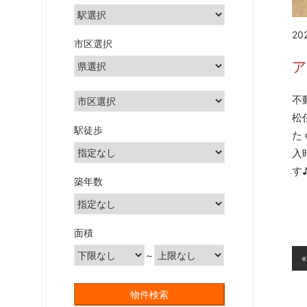
20
市区選択
ア
不
松
駅徒歩
た
入
す♪
築年数
面積
投
～
«
稿
の