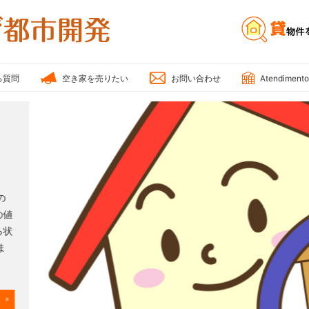
雅
不
動
産・
る質問
空き家を売りたい
お問い合わせ
Atendimento
み
や
び
都
市
開
発
の
の値
る状
ま
 »