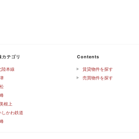
線カテゴリ
Contents
北陸本線
賃貸物件を探す
津
売買物件を探す
松
峰
美根上
いしかわ鉄道
峰