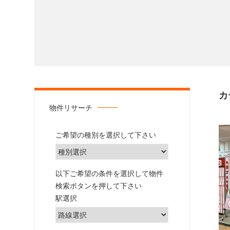
土
地」
の
こ
と
な
ら
雅
カ
不
物件リサーチ
動
産・
ご希望の種別を選択して下さい
み
や
び
以下ご希望の条件を選択して物件
都
検索ボタンを押して下さい
市
駅選択
開
発