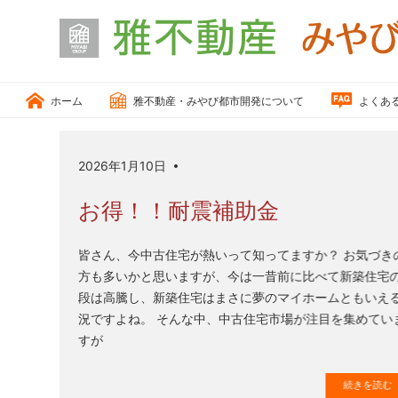
小
松
ホーム
雅不動産・みやび都市開発について
よくあ
市、
能
美
2026年1月10日
MASAYA
市
の
お得！！耐震補助金
「戸
建
皆さん、今中古住宅が熱いって知ってますか？ お気づき
住
方も多いかと思いますが、今は一昔前に比べて新築住宅
宅、
段は高騰し、新築住宅はまさに夢のマイホームともいえ
住
況ですよね。 そんな中、中古住宅市場が注目を集めてい
宅
すが
用
地、
続きを読む
売