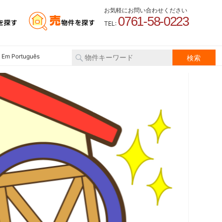
お気軽にお問い合わせください
0761-58-0223
TEL:
 Em Português
2026
雪
明日か
時、お
ますよ
ラの位
く