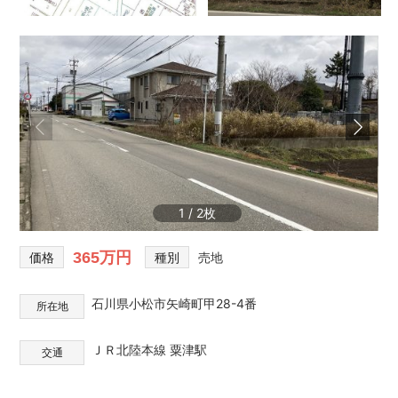
と
な
ら
雅
不
動
産・
み
や
び
都
1
/
2
市
開
365万円
発
価格
種別
売地
石川県小松市矢崎町甲28-4番
所在地
ＪＲ北陸本線 粟津駅
交通