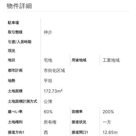
物件詳細
駐車場
仲介
取引態様
引渡/入居時期
現況
宅地
工業地域
地目
用途地域
市街化区域
都市計画
平坦
地勢
172.73m²
土地面積
公簿
土地面積計測方式
60%
200%
建ぺい率
容積率
所有権
一方
土地権利
接道状況
西
12.85m
接道方向1
接道間口1