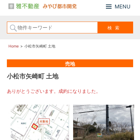
MENU
小
雅
松
不
市、
動
能
産・
美
み
市
Home
小松市矢崎町 土地
や
の
び
「戸
売地
建
都
住
市
小松市矢崎町 土地
宅、
開
住
発
ありがとうございます。成約になりました。
宅
用
地、
売
土
地」
の
こ