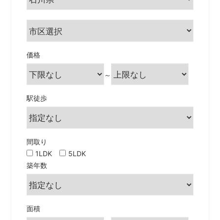
価格
～
駅徒歩
間取り
1LDK
5LDK
築年数
面積