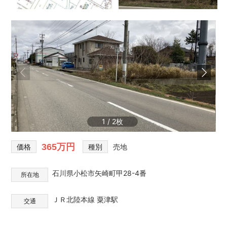
と
な
ら
雅
不
動
産・
み
や
び
都
1
/
2
市
開
365万円
発
価格
種別
売地
石川県小松市矢崎町甲28-4番
所在地
ＪＲ北陸本線 粟津駅
交通