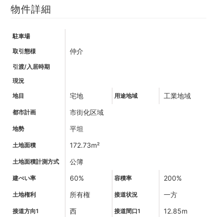
物件詳細
駐車場
仲介
取引態様
引渡/入居時期
現況
宅地
工業地域
地目
用途地域
市街化区域
都市計画
平坦
地勢
172.73m²
土地面積
公簿
土地面積計測方式
60%
200%
建ぺい率
容積率
所有権
一方
土地権利
接道状況
西
12.85m
接道方向1
接道間口1