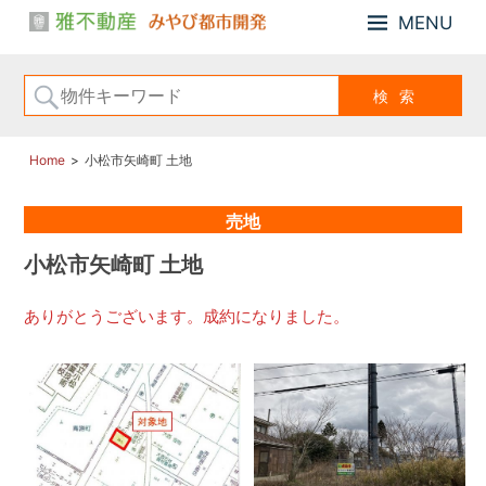
MENU
小
雅
松
不
市、
動
能
産・
美
み
市
Home
小松市矢崎町 土地
や
の
び
「戸
売地
建
都
住
市
小松市矢崎町 土地
宅、
開
住
発
ありがとうございます。成約になりました。
宅
用
地、
売
土
地」
の
こ