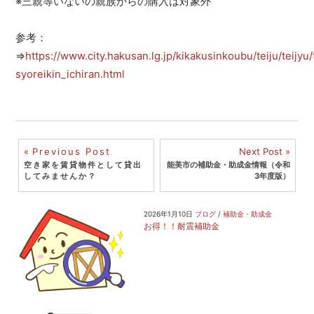
※三親等いないの親族からの購入は対象外
参考：
⇒
https://www.city.hakusan.lg.jp/kikakusinkoubu/teiju/teijyu/
syoreikin_ichiran.html
投
Previous Post
Next Post
空き家を賃貸物件として貸出
能美市の補助金・助成金情報（令和
稿
してみませんか？
3年度版）
ナ
2026年1月10日
ブログ
/
補助金・助成金
ビ
お得！！耐震補助金
ゲ
ー
シ
ョ