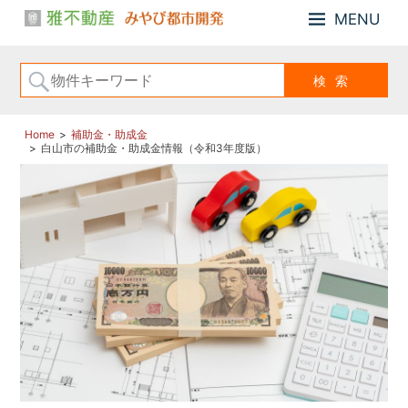
MENU
小
雅
松
不
市、
動
能
産・
美
み
市
Home
補助金・助成金
白山市の補助金・助成金情報（令和3年度版）
や
の
び
「戸
建
都
住
市
宅、
開
住
発
宅
用
地、
売
土
地」
の
こ