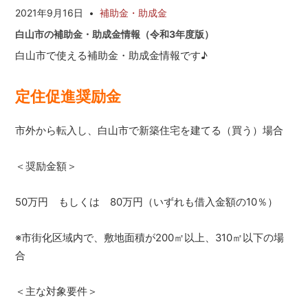
と
2021年9月16日
補助金・助成金
な
白山市の補助金・助成金情報（令和3年度版）
ら
雅
白山市で使える補助金・助成金情報です♪
不
動
定住促進奨励金
産・
み
や
市外から転入し、白山市で新築住宅を建てる（買う）場合
び
都
＜奨励金額＞
市
開
発
50万円 もしくは 80万円（いずれも借入金額の10％）
※市街化区域内で、敷地面積が200㎡以上、310㎡以下の場
合
＜主な対象要件＞