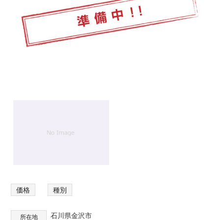
と
な
ら
雅
不
動
産・
み
や
び
都
市
開
発
1
/
1
価格
種別
石川県金沢市
所在地