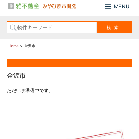
MENU
小
雅
松
不
市、
動
能
産・
美
み
市
Home
金沢市
や
の
び
「戸
建
都
住
市
金沢市
宅、
開
住
発
ただいま準備中です。
宅
用
地、
売
土
地」
の
こ